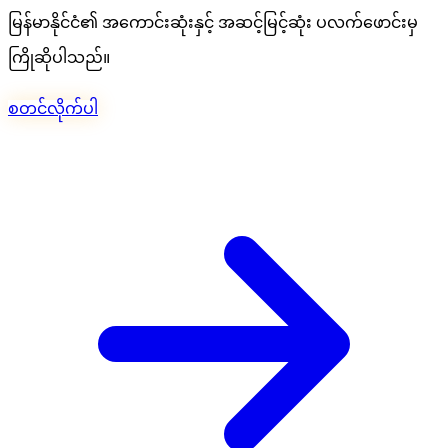
မြန်မာနိုင်ငံ၏ အကောင်းဆုံးနှင့် အဆင့်မြင့်ဆုံး ပလက်ဖောင်းမှ
ကြိုဆိုပါသည်။
စတင်လိုက်ပါ