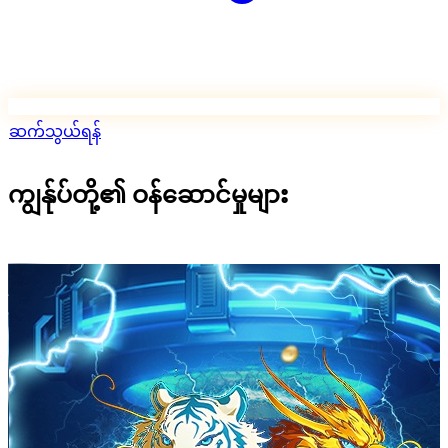
ဆက်သွယ်ရန်
ကျွန်ုပ်တို့၏ ဝန်ဆောင်မှုများ