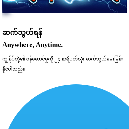
ဆက်သွယ်ရန်
Anywhere, Anytime.
ကျွန်ုပ်တို့၏ ဝန်ဆောင်မှုကို ၂၄ နာရီပတ်လုံး ဆက်သွယ်မေးမြန်း
နိုင်ပါသည်။