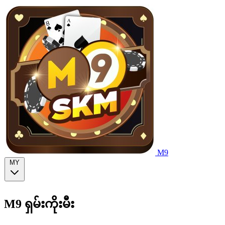
M9
MY
M9
ရှမ်းကိုးမီး